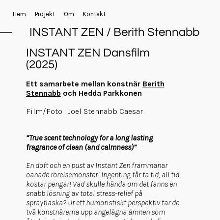
Hem
Projekt
Om
Kontakt
INSTANT ZEN / Berith Stennabb
INSTANT ZEN Dansfilm
(2025)
Ett samarbete mellan konstnär
Berith
Stennabb
och Hedda Parkkonen
Film/Foto : Joel Stennabb Caesar
”True scent technology for a long lasting
fragrance of clean (and calmness)”
En doft och en pust av Instant Zen frammanar
oanade rörelsemönster! Ingenting får ta tid, all tid
kostar pengar! Vad skulle hända om det fanns en
snabb lösning av total stress-relief på
sprayflaska? Ur ett humoristiskt perspektiv tar de
två konstnärerna upp angelägna ämnen som