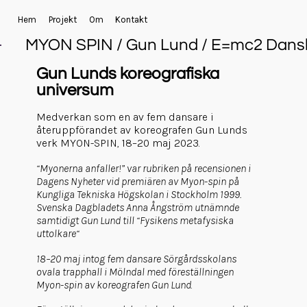
Hem
Projekt
Om
Kontakt
MYON SPIN / Gun Lund / E=mc2 Dans
Gun Lunds koreografiska
universum
Medverkan som en av fem dansare i
återuppförandet av koreografen Gun Lunds
verk MYON-SPIN, 18–20 maj 2023.
“Myonerna anfaller!” var rubriken på recensionen i
Dagens Nyheter vid premiären av Myon-spin på
Kungliga Tekniska Högskolan i Stockholm 1999.
Svenska Dagbladets Anna Ångström utnämnde
samtidigt Gun Lund till “Fysikens metafysiska
uttolkare“
18–20 maj intog fem dansare Sörgårdsskolans
ovala trapphall i Mölndal med föreställningen
Myon-spin av koreografen Gun Lund
.