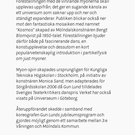
Föreställningen med de virvlande myonerna skall
upplevas uppifrån, det ger en sugande känsla av
ett universum som saknar upp och ner och
ständigt expanderar. Publiken blickar också ner
mot den fantastiska mosaiken med namnet
“Kosmos” skapad av Mölndalskonstnären Bengt
Blomqvist på 1950-talet. Föreställningen bjuder
därför både på fascinerande dans, en
konstupplevelse och dessutom en kort
populärvetenskaplig introduktion i partikelfysik
om just myoner.
Myon-spin skapades ursprungligen för Kungliga
Tekniska Högskolan i Stockholm, på initiativ av
konstnären Monica Sand, men adapterades för
Sörgårdsskolan 2006 då Gun Lund tilldelades
Sveriges Teaterkritikers danspris. Verket har också
visats på Universeum i Göteborg.
Återuppförandet skedde i samband med
koreografen Gun Lunds jubileumsprogram och
gjordes möjligt genom ett samarbete mellan 3:e
Våningen och Mölndals Kommun.