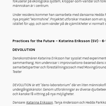
fokuserar på ekologiska system, kroppar-som-världar och folkli
människan är i centrum.
Under residens kommer han samarbeta med dansarna Hedda Park
nya projekt "Wormshine". Projektet utforskar masken som en sym
istället för upp, och som vänder på de ojämlikheter vi normalt s
Practices for the Future – Katarina Eriksson (SV) - 6-
DEVOLUTION
Danskonstnären Katarina Eriksson har sysslat med experimente
sammanhang. Hon undervisar i improvisations-baserad dans int
samarbetspartner och föreställningscoach med MovingGround
Teater
DEVOLUTION är ett "dans-laboratorium" där en liten människofl
undergångskänslor. Genom utforskningar av diverse djurbeteen
och kanske få vittring på nya möjligheter.
Dansare:
Katarina Eriksson
, Tanja Andersson och Hedda Parkk