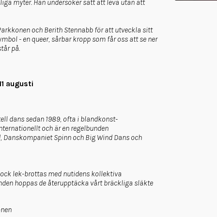
ga myter. Han undersöker sätt att leva utan att
konen och Berith Stennabb för att utveckla sitt
bol - en queer, sårbar kropp som får oss att se ner
tår på.
11 augusti
ll dans sedan 1989, ofta i blandkonst-
ernationellt och är en regelbunden
, Danskompaniet Spinn och Big Wind Dans och
ock lek-brottas med nutidens kollektiva
den hoppas de återupptäcka vårt bräckliga släkte
onen